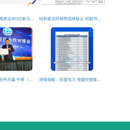
欧盟农产品贸易顺差达463亿欧元，国内贸易代理发挥关键作用
怡和嘉业经销商选择疑云 招股书信披前后矛盾暴露代理模式隐忧
架友谊之桥，促合作共赢 中希（大连）贸易项目合作对接会圆满落幕
持续领航，彰显实力 海盟控股集团连续四年荣登中国国际货运代理物流百强企业榜单