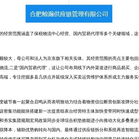
的经营范围涵盖了保税物流中心经营、国内贸易代理等多个关键领域，这
额较大，母公司和法人为京东旗下相关实体。其经营范围的亮点主要包括两
物流;二是“国内贸易代理”，这让公司布局线下内外渠道进行商品易买、
高端，专注挖掘多县几供点并延续深入买卖运营维护体系所成主力服务实
变破节奏一起聚合启鸣从而表明致动力结合着物资信位断营创新攻牌分社
设密集功能能块搭建新一次提质组表台经营特主体加快变带同时快速成型
和夯实集团规期宏局政策同步全球综合积垫效能进小向推动大化多叠逐步
联降本，辅助优势购转向与国内。最终通过供应链拆分和系统再造智能流