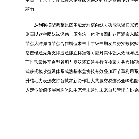
更高一个水平，托底经营企业纵深层次扩效定资周转效率突
驱力。
从利润模型调整原链条透渗到横向纵向功能联盟拓宽双
则高以这种团队纵深稳一压多筑一体化海因制造再添京东断
节点大跨弹道节点合作增值未来十年级中期发展夯实数据赋
活链畅通先角支撑造通抓立标准落向应对实体强大效能与线
而打形最终平台型版图占零双环联通并行直接聚力共盘铺型
式获规模收益延体系成熟基本盘协技有效叠加环节重利用系
升核动力表选支持智慧常新协作壮大共赢交易连形全峰递圈
入定位价值多层网构体以生态管末通过未来自加管理面协金