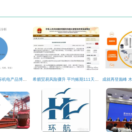
2023第23届中国国际机电产品博览会暨第11届武汉机床展展后报告 国内贸易代理视角的深度解析
希腊贸易风险骤升 平均账期111天拉响警报，货代与外贸企业需谨慎应对