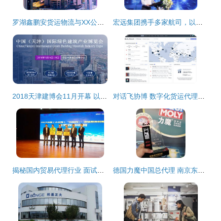
罗湖鑫鹏安货运物流与XX公司签订网站建设项目 助力国内贸易代理业务升级
宏远集团携手多家航司，以战略协议推动定制化服务与国内贸易代理新升级
2018天津建博会11月开幕 以国内贸易代理为引擎，助力京津冀协同发展
对话飞协博 数字化货运代理如何在后疫情时代重塑全球与国内贸易
揭秘国内贸易代理行业 面试全流程解析与实用经验分享
德国力魔中国总代理 南京东沛国际贸易集团，专注汽车养护，守护爱车每一程