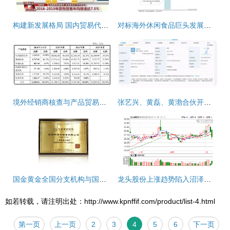
构建新发展格局 国内贸易代理在更高水平对外开放中的关键作用
对标海外休闲食品巨头发展路径，探究国内贸易代理商未来发展战略
境外经销商核查与产品贸易真实性验证 以国内贸易代理为视角
张艺兴、黄磊、黄渤合伙开公司 网友惊呼'原来我粉了个实干家'，跨界布局国内贸易代理
国金黄金全国分支机构与国内贸易代理服务范围概览
龙头股份上涨趋势陷入沼泽，高抛低吸应对国内贸易代理困局
如若转载，请注明出处：http://www.kpnffif.com/product/list-4.html
第一页
上一页
2
3
4
5
6
下一页